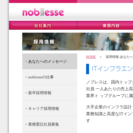
HOME
＞ 採用情報-あなたへ
あなたへのメッセージ
noblesseの仕事
ノブレスは、国内トップ
社員 一人あたりの売上
新卒採用情報
業界ト ップグループに
大手企業のインフラ設計
キャリア採用情報
業務知識と高度なITイ
す
業務委託社員募集