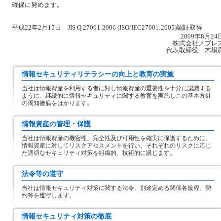
確保に努めます。
平成22年2月15日 JIS Q 27001:2006 (ISO/IEC27001:2005)認証取得
2009年8月24
株式会社ノブレ
代表取締役 木場
情報セキュリティリテラシーの向上と教育の実施
当社は情報資産を利用する者に対し情報資産の重要性を十分に認識する
ように、継続的に情報セキュリティに関する教育を実施しこの基本方針
の周知徹底をはかります。
情報資産の管理・保護
当社は情報資産の機密性、完全性及び可用性を確実に保護するために、
情報資産に対してリスクアセスメントを行い、それぞれのリスクに応じ
た適切なセキュリティ対策を組織的、技術的に講じます。
法令等の遵守
当社は情報セキュリティ対策に関する法令、別途定める関係各規程、契
約等を遵守します。
情報セキュリティ対策の徹底