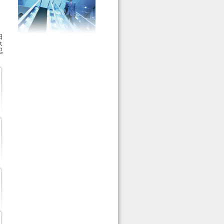
日
ス
忍