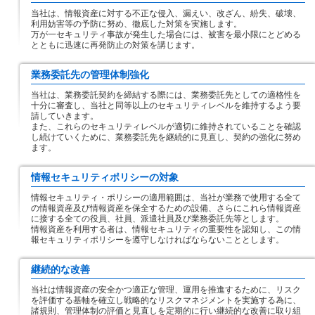
当社は、情報資産に対する不正な侵入、漏えい、改ざん、紛失、破壊、
利用妨害等の予防に努め、徹底した対策を実施します。
万が一セキュリティ事故が発生した場合には、被害を最小限にとどめる
とともに迅速に再発防止の対策を講じます。
業務委託先の管理体制強化
当社は、業務委託契約を締結する際には、業務委託先としての適格性を
十分に審査し、当社と同等以上のセキュリティレベルを維持するよう要
請していきます。
また、これらのセキュリティレベルが適切に維持されていることを確認
し続けていくために、業務委託先を継続的に見直し、契約の強化に努め
ます。
情報セキュリティポリシーの対象
情報セキュリティ・ポリシーの適用範囲は、当社が業務で使用する全て
の情報資産及び情報資産を保全するための設備、さらにこれら情報資産
に接する全ての役員、社員、派遣社員及び業務委託先等とします。
情報資産を利用する者は、情報セキュリティの重要性を認知し、この情
報セキュリティポリシーを遵守しなければならないこととします。
継続的な改善
当社は情報資産の安全かつ適正な管理、運用を推進するために、リスク
を評価する基軸を確立し戦略的なリスクマネジメントを実施する為に、
諸規則、管理体制の評価と見直しを定期的に行い継続的な改善に取り組