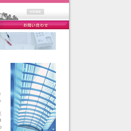
ら
会
ュ
正
針
の