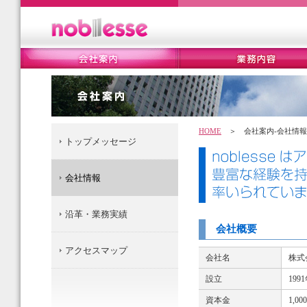
HOME
＞ 会社案内-会社情報
トップメッセージ
会社情報
沿革・業務実績
会社概要
アクセスマップ
会社名
株式
設立
199
資本金
1,0